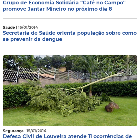
Grupo de Economia Solidária “Café no Campo”
promove Jantar Mineiro no próximo dia 8
Saúde
| 15/01/2014
Secretaria de Saúde orienta população sobre como
se prevenir da dengue
Segurança
| 15/01/2014
Defesa Civil de Louveira atende 11 ocorrências de