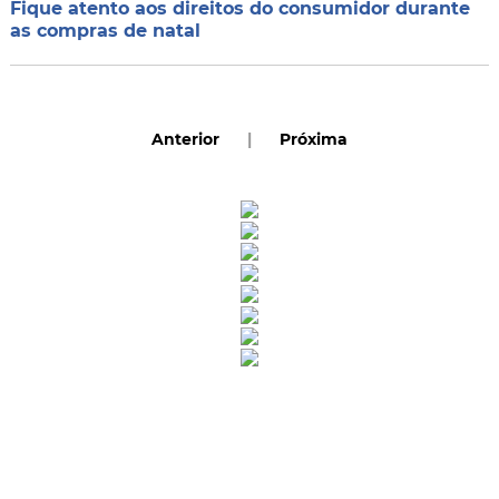
Fique atento aos direitos do consumidor durante
as compras de natal
Anterior
|
Próxima
Rua Catharina Calssavara Caldana, n° 451
Bairro Leitão - CEP: 13293-272 - Louveira/SP
faleconosco@louveira.sp.gov.br
(19) 3878-9700