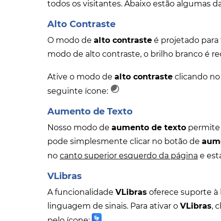
todos os visitantes. Abaixo estão algumas da
Alto Contraste
O modo de
alto contraste
é projetado para 
modo de alto contraste, o brilho branco é r
Ative o modo de
alto contraste
clicando no
seguinte ícone:
Aumento de Texto
Nosso modo de
aumento de texto
permite 
pode simplesmente clicar no botão de
aume
no
canto superior esquerdo da página
e est
VLibras
A funcionalidade
VLibras
oferece suporte à 
linguagem de sinais. Para ativar o
VLibras
, 
pelo ícone: