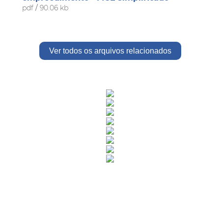
pdf
/
90.06 kb
Ver todos os arquivos relacionados
Rua Catharina Calssavara Caldana, n° 451
Bairro Leitão - CEP: 13293-272 - Louveira/SP
faleconosco@louveira.sp.gov.br