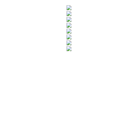
Rua Catharina Calssavara Caldana, n° 451
Bairro Leitão - CEP: 13293-272 - Louveira/SP
faleconosco@louveira.sp.gov.br
(19) 3878-9700
Mapa do Site