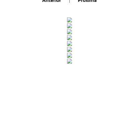
Anterior
|
Próxima
Rua Catharina Calssavara Caldana, n° 451
Bairro Leitão - CEP: 13293-272 - Louveira/SP
faleconosco@louveira.sp.gov.br
(19) 3878-9700
Mapa do Site