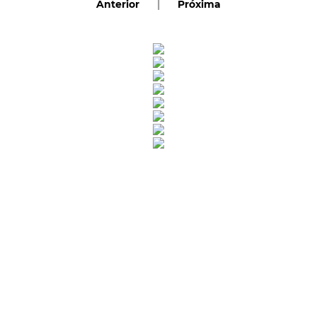
Anterior
|
Próxima
Rua Catharina Calssavara Caldana, n° 451
Bairro Leitão - CEP: 13293-272 - Louveira/SP
faleconosco@louveira.sp.gov.br
(19) 3878-9700
Mapa do Site