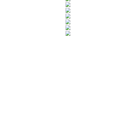
Rua Catharina Calssavara Caldana, n° 451
Bairro Leitão - CEP: 13293-272 - Louveira/SP
faleconosco@louveira.sp.gov.br
(19) 3878-9700
Mapa do Site