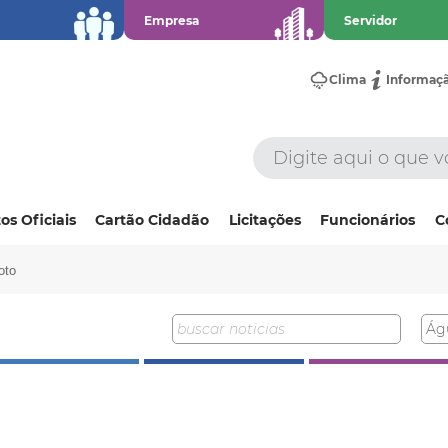
Empresa
Servidor
Clima
Informaç
os Oficiais
Cartão Cidadão
Licitações
Funcionários
C
oto