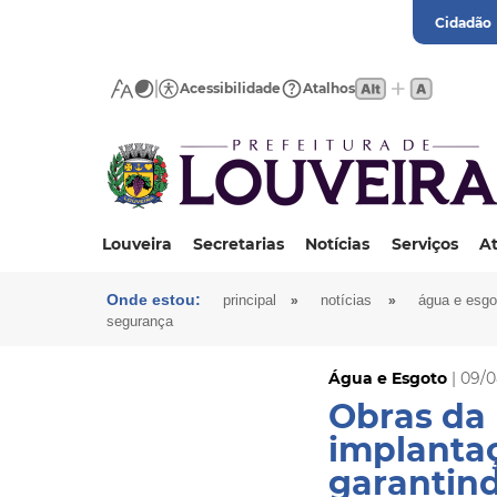
Cidadão
Acessibilidade
Atalhos
Louveira
Secretarias
Notícias
Serviços
At
Onde estou:
»
»
principal
notícias
água e esgo
segurança
Água e Esgoto
| 09/
Obras da 
implantaç
garantin