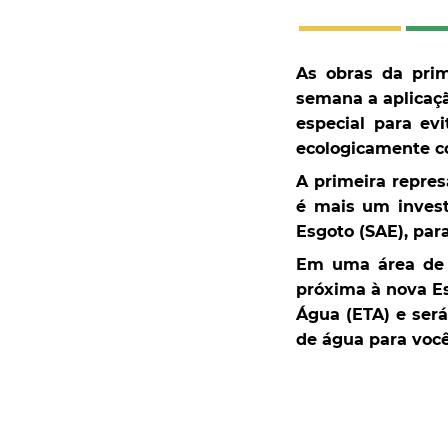
As obras da pri
semana a aplicaçã
especial para ev
ecologicamente co
A primeira repre
é mais um invest
Esgoto (SAE), par
Em uma área de m
próxima à nova E
Água (ETA) e ser
de água para você