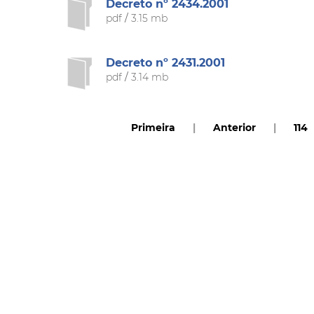
Decreto nº 2434.2001
pdf
/
3.15 mb
Decreto nº 2431.2001
pdf
/
3.14 mb
Primeira
|
Anterior
|
114
Rua Catharina Calssavara Caldana, n° 451
Bairro Leitão - CEP: 13293-272 - Louveira/SP