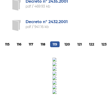
Decreto nº 2435.2001
pdf
/
469.93 kb
Decreto nº 2432.2001
pdf
/
941.16 kb
115
116
117
118
119
120
121
122
123