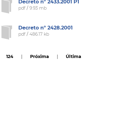
Decreto nº 2433.2001 P1
pdf
/
9.93 mb
Decreto nº 2428.2001
pdf
/
486.17 kb
124
|
Próxima
|
Última