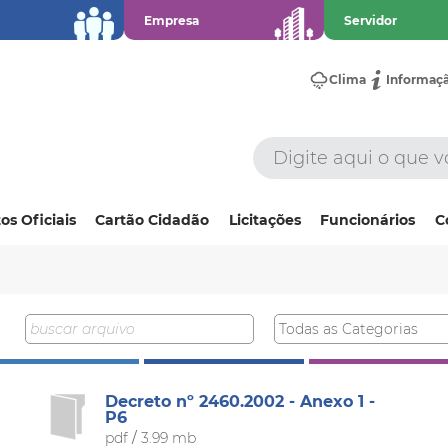
Empresa
Servidor
Clima
Informaç
os Oficiais
Cartão Cidadão
Licitações
Funcionários
C
Decreto nº 2460.2002 - Anexo 1 -
P6
pdf
/
3.99 mb