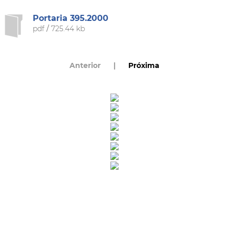
Portaria 395.2000
pdf
/
725.44 kb
Anterior
|
Próxima
Rua Catharina Calssavara Caldana, n° 451
Bairro Leitão - CEP: 13293-272 - Louveira/SP
faleconosco@louveira.sp.gov.br