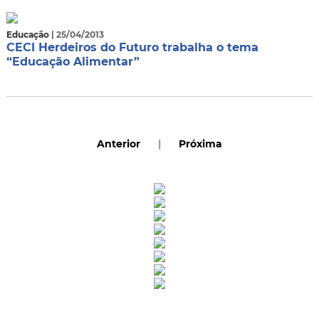
Educação
| 25/04/2013
CECI Herdeiros do Futuro trabalha o tema
“Educação Alimentar”
Anterior
|
Próxima
Rua Catharina Calssavara Caldana, n° 451
Bairro Leitão - CEP: 13293-272 - Louveira/SP