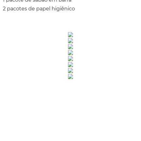
2 pacotes de papel higiênico
Rua Catharina Calssavara Caldana, n° 451
Bairro Leitão - CEP: 13293-272 - Louveira/SP
faleconosco@louveira.sp.gov.br
(19) 3878-9700