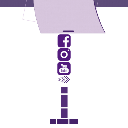
Rua Catharina Calssavara Caldana, n° 451