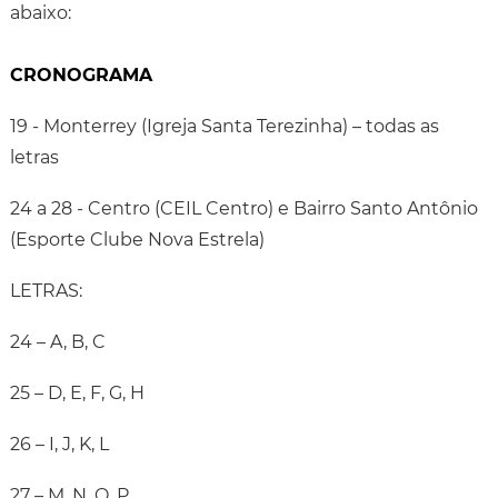
abaixo:
CRONOGRAMA
19 - Monterrey (Igreja Santa Terezinha) – todas as
letras
24 a 28 - Centro (CEIL Centro) e Bairro Santo Antônio
(Esporte Clube Nova Estrela)
LETRAS:
24 – A, B, C
25 – D, E, F, G, H
26 – I, J, K, L
27 – M, N, O, P