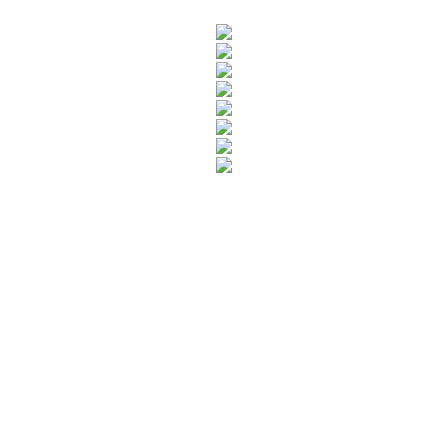
Rua Catharina Calssavara Caldana, n° 451
Bairro Leitão - CEP: 13293-272 - Louveira/SP
faleconosco@louveira.sp.gov.br
(19) 3878-9700
Mapa do Site