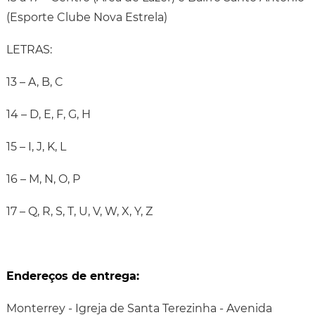
(Esporte Clube Nova Estrela)
LETRAS:
13 – A, B, C
14 – D, E, F, G, H
15 – I, J, K, L
16 – M, N, O, P
17 – Q, R, S, T, U, V, W, X, Y, Z
Endereços de entrega:
Monterrey - Igreja de Santa Terezinha - Avenida