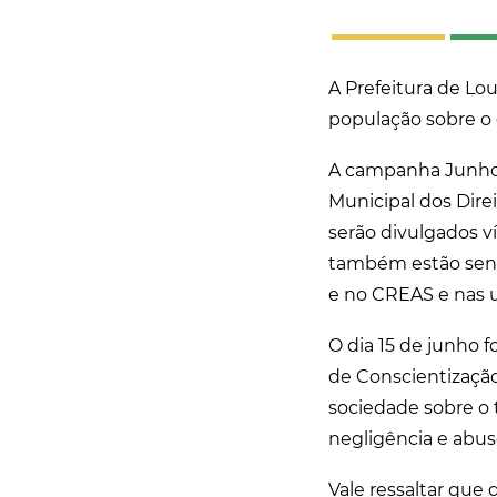
A Prefeitura de Louv
população sobre o 
A campanha Junho V
Municipal dos Dire
serão divulgados ví
também estão sendo
e no CREAS e nas 
O dia 15 de junho 
de Conscientização 
sociedade sobre o 
negligência e abus
Vale ressaltar que