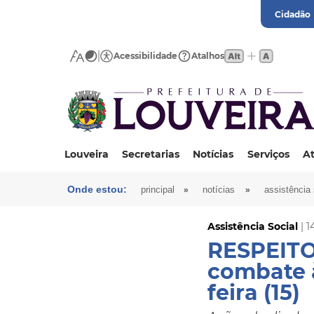
Cidadão
Acessibilidade
Atalhos
Louveira
Secretarias
Notícias
Serviços
At
Onde estou:
»
»
principal
notícias
assistência 
Assistência Social
| 1
RESPEITO
combate à
feira (15)