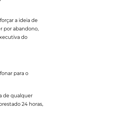
orçar a ideia de
er por abandono,
executiva do
fonar para o
ta de qualquer
 prestado 24 horas,