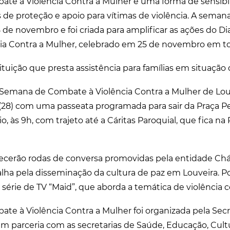
e à Violência Contra a Mulher é uma forma de sensibil
 de proteção e apoio para vítimas de violência. A seman
8 de novembro e foi criada para amplificar as ações do Di
ia Contra a Mulher, celebrado em 25 de novembro em 
tuição que presta assistência para famílias em situação 
Semana de Combate à Violência Contra a Mulher de Lou
28) com uma passeata programada para sair da Praça P
o, às 9h, com trajeto até a Cáritas Paroquial, que fica n
ecerão rodas de conversa promovidas pela entidade Ch
lha pela disseminação da cultura de paz em Louveira. Por
série de TV “Maid”, que aborda a temática de violência c
e à Violência Contra a Mulher foi organizada pela Secr
 em parceria com as secretarias de Saúde, Educação, Cult