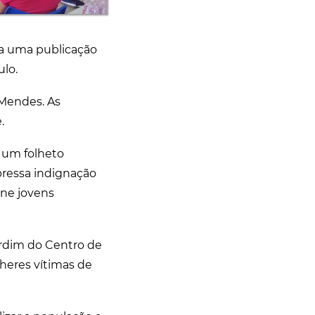
da uma publicação
ulo.
a Mendes. As
.
e um folheto
ressa indignação
une jovens
jardim do Centro de
lheres vítimas de