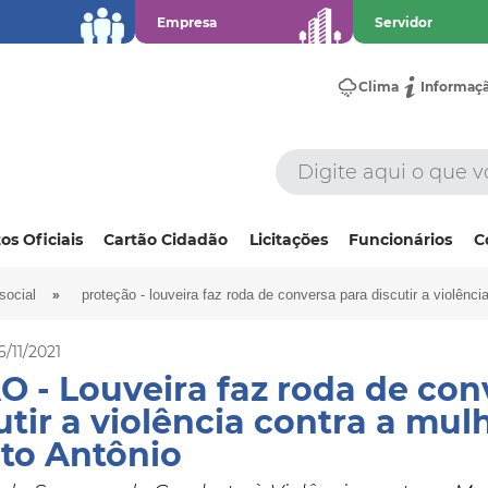
Empresa
Servidor
Clima
Informaç
os Oficiais
Cartão Cidadão
Licitações
Funcionários
C
»
social
proteção - louveira faz roda de conversa para discutir a violênci
6/11/2021
 - Louveira faz roda de con
utir a violência contra a mul
to Antônio