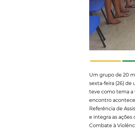
Um grupo de 20 mu
sexta-feira (26) d
teve como tema a v
encontro acontece
Referência de Assi
e integra as açõe
Combate à Violênci