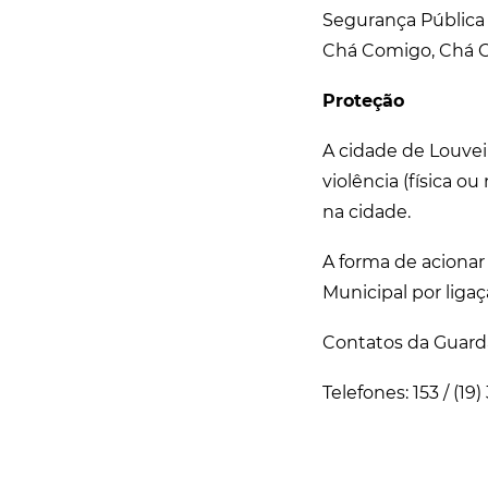
Segurança Pública 
Chá Comigo, Chá 
Proteção
A cidade de Louvei
violência (física 
na cidade.
A forma de acionar
Municipal por liga
Contatos da Guard
Telefones: 153 / (19