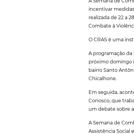
A Semana de Combat
incentivar medidas
realizada de 22 a 2
Combate à Violênc
O CRAS é uma insti
A programação da 
próximo domingo (
bairro Santo Antôni
Chicalhone.
Em seguida, acont
Conosco, que traba
um debate sobre a 
A Semana de Combat
Assistência Social