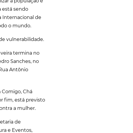
izar a população e
a está sendo
a Internacional de
todo o mundo.
de vulnerabilidade.
veira termina no
edro Sanches, no
a Rua Antônio
á Comigo, Chá
 fim, está previsto
ontra a mulher.
etaria de
ura e Eventos,