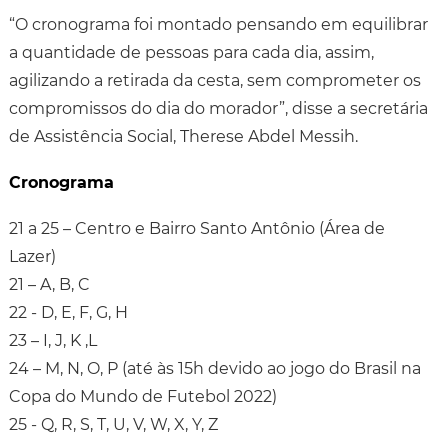
“O cronograma foi montado pensando em equilibrar
a quantidade de pessoas para cada dia, assim,
agilizando a retirada da cesta, sem comprometer os
compromissos do dia do morador”, disse a secretária
de Assistência Social, Therese Abdel Messih.
Cronograma
21 a 25 – Centro e Bairro Santo Antônio (Área de
Lazer)
21 – A, B, C
22 - D, E, F, G, H
23 – I, J, K ,L
24 – M, N, O, P (até às 15h devido ao jogo do Brasil na
Copa do Mundo de Futebol 2022)
25 - Q, R, S, T, U, V, W, X, Y, Z