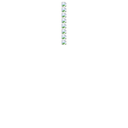
Rua Catharina Calssavara Caldana, n° 451
Bairro Leitão - CEP: 13293-272 - Louveira/SP
faleconosco@louveira.sp.gov.br
(19) 3878-9700
Mapa do Site