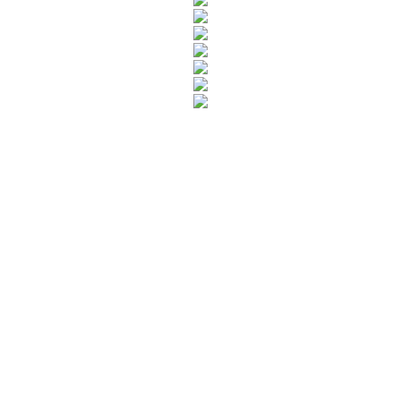
Rua Catharina Calssavara Caldana, n° 451
Bairro Leitão - CEP: 13293-272 - Louveira/SP
faleconosco@louveira.sp.gov.br
(19) 3878-9700
Mapa do Site