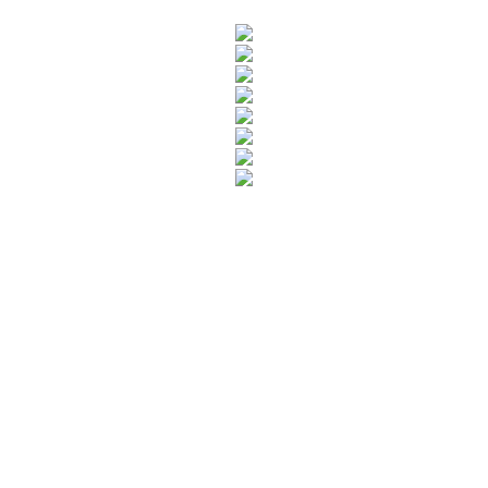
Rua Catharina Calssavara Caldana, n° 451
Bairro Leitão - CEP: 13293-272 - Louveira/SP
faleconosco@louveira.sp.gov.br
(19) 3878-9700
Mapa do Site