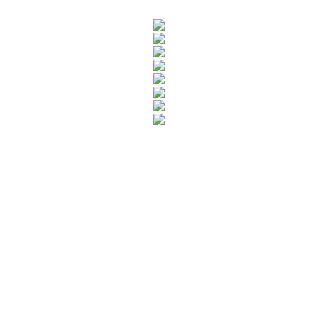
Rua Catharina Calssavara Caldana, n° 451
Bairro Leitão - CEP: 13293-272 - Louveira/SP
faleconosco@louveira.sp.gov.br
(19) 3878-9700
Mapa do Site