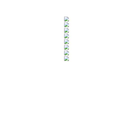
Rua Catharina Calssavara Caldana, n° 451
Bairro Leitão - CEP: 13293-272 - Louveira/SP
faleconosco@louveira.sp.gov.br
(19) 3878-9700
Mapa do Site