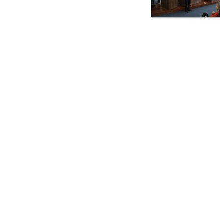
Rua Catharina Calssavara Caldana, n° 451
Bairro Leitão - CEP: 13293-272 - Louveira/SP
faleconosco@louveira.sp.gov.br
(19) 3878-9700