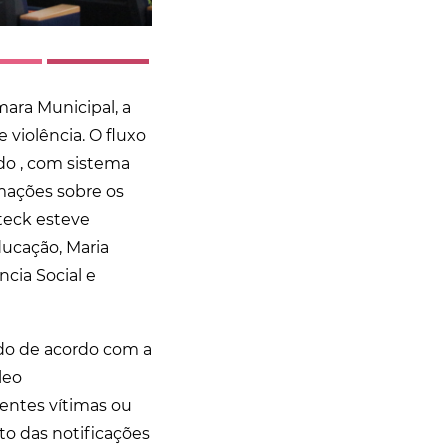
mara Municipal, a
 violência. O fluxo
ado , com sistema
mações sobre os
Steck esteve
ducação, Maria
ncia Social e
ido de acordo com a
leo
centes vítimas ou
to das notificações