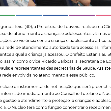
unda-feira (30), a Prefeitura de Louveira realizou na Câ
uxo de atendimento a crianças e adolescentes vítimas de
uações de violência contra criança e adolescente articul
 a rede de atendimento autorizada terá acesso às infor
ntos a qual a criança já acessou. O prefeito Estanislau 
o, assim como o vice Ricardo Barbosa, a secretária de E
aula; e representantes das secretarias de Saúde, Assistê
 rede envolvida no atendimento a esse público.
incluso o instrumental de notificação que será preench
e informado imediatamente ao Conselho Tutelar e o Núc
de gestão e atendimento e proteção a crianças e adoles
ncia. O Núcleo terá como função concentrar o recebimen