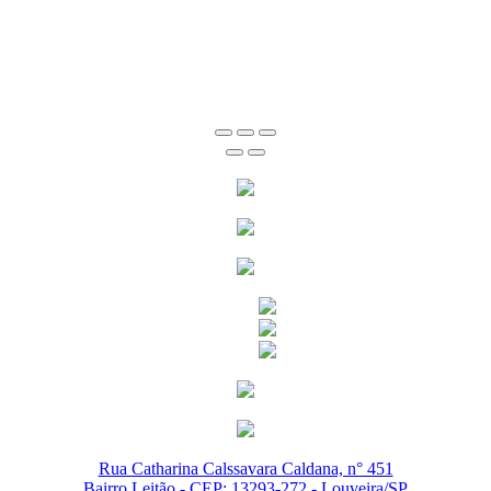
Rua Catharina Calssavara Caldana, n° 451
Bairro Leitão - CEP: 13293-272 - Louveira/SP