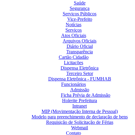
Saúde
Segurança
Serviços Públicos
Vice-Prefeito
Notícias
Serviços
Atos Oficiais
Arquivos Oficiais
Diário Oficial
Transparência
Cartão Cidadão
Licitações
Dispensa Eletrônica
Terceiro Setor
Dispensa Eletrônica - FUMHAB
Funcionários
Admissão
Ficha Prévia de Admissão
Holerite Prefeitura
Intranet
MIP (Movimentação Interna de Pessoal)
Modelo para preenchimento de declaração de bens
Requisição de Solicitação de Férias
Webmail
Contato