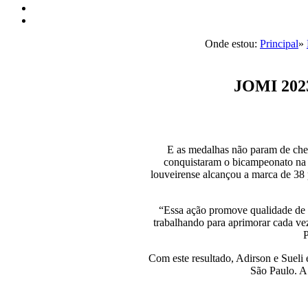
Onde estou:
Principal
»
JOMI 2023
E as medalhas não param de cheg
conquistaram o bicampeonato na 
louveirense alcançou a marca de 38 
“Essa ação promove qualidade de v
trabalhando para aprimorar cada vez
P
Com este resultado, Adirson e Sueli 
São Paulo. A 