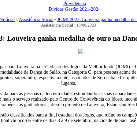
Previdência
Dívidas Gestão 2021-2024
Notícias
»
Assistência Social
»
JOMI 2023: Louveira ganha medalha de 
Assistência Social
| 16/08/2023
: Louveira ganha medalha de ouro na Danç
ar para Louveira na 25ª edição dos Jogos da Melhor Idade (JOMI). O c
modalidade de Dança de Salão, na Categoria C, para pessoas acima de 8
pontos, superando, respectivamente, as cidades de Sorocaba e Cerquilho
lugares.
ida para as pessoas da terceira idade, estimulando as suas capacidades 
 mais o serviço realizado pelo Centro de Convivência do Idoso, incent
arabéns aos ganhadores”, disse o prefeito de Louveira, Estanislau Stec
estão classificados para a final estadual dos Jogos, que reúne os campeõ
final vai ocorrer entre os dias 3 a 9 de setembro, na cidade de São José