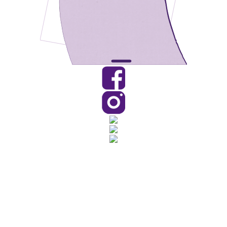
Rua Catharina Calssavara Caldana, n° 451
Bairro Leitão - CEP: 13293-272 - Louveira/SP
faleconosco@louveira.sp.gov.br
(19) 3878-9700