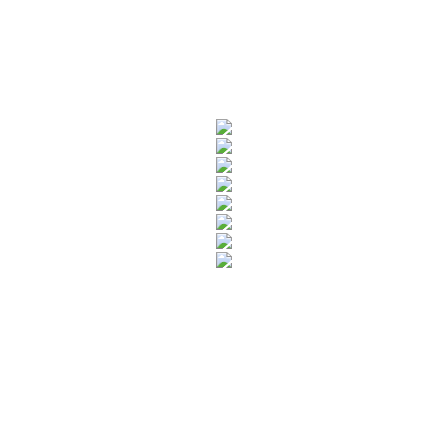
Rua Catharina Calssavara Caldana, n° 451
Bairro Leitão - CEP: 13293-272 - Louveira/SP
faleconosco@louveira.sp.gov.br
(19) 3878-9700