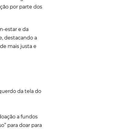
ação por parte dos
m-estar e da
e, destacando a
de mais justa e
querdo da tela do
 doação a fundos
so” para doar para