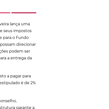
veira lança uma
de seus impostos
 e para o Fundo
s possam direcionar
oações podem ser
para a entrega da
osto a pagar para
 estipulado é de 2%
conselho,
strutura garante a