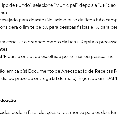
ipo de Fundo”, selecione “Municipal”, depois a “UF” São 
ira.
desejado para doação (No lado direito da ficha há o camp
nsidera o limite de 3% para pessoas físicas e 1% para pes
ara concluir o preenchimento da ficha. Repita o processo
ntes.
ARF para a entidade escolhida por e-mail ou pessoalme
ão, emita o(s) Documento de Arrecadação de Receitas F
 dia do prazo de entrega (31 de maio). É gerado um DAR
 doação
sadas podem fazer doações diretamente para os dois fu