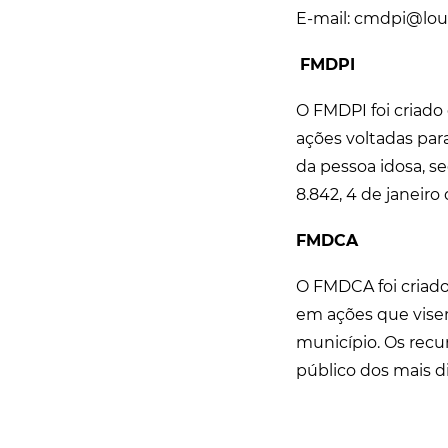
E-mail: cmdpi@louv
FMDPI
O FMDPI foi criado 
ações voltadas par
da pessoa idosa, se
8.842, 4 de janeiro
FMDCA
O FMDCA foi criado
em ações que visem
município. Os rec
público dos mais d