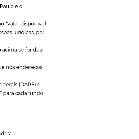
Paulo e o
o “Valor disponível
soas jurídicas, por
 acima se for doar
nte nos endereços
ederais (DARF) e
F para cada fundo
ndos: