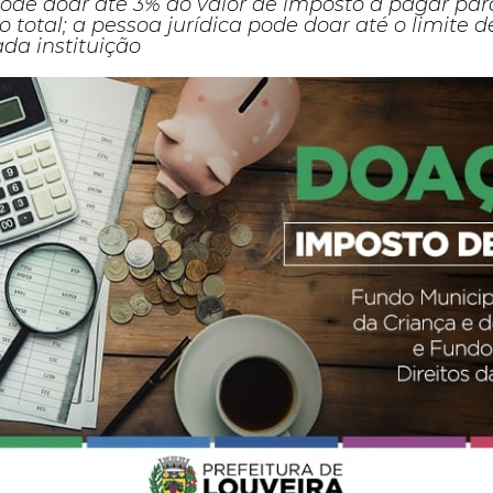
pode doar até 3% do valor de imposto a pagar par
 total; a pessoa jurídica pode doar até o limite d
da instituição