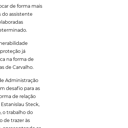
ocar de forma mais
s do assistente
elaboradas
determinado.
lnerabilidade
proteção já
ica na forma de
as de Carvalho.
 de Administração
um desafio para as
forma de relação
 Estanislau Steck,
, o trabalho do
 de trazer às