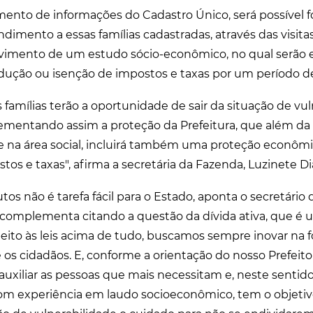
ento de informações do Cadastro Único, será possível f
ndimento a essas famílias cadastradas, através das visita
lvimento de um estudo sócio-econômico, no qual serão 
edução ou isenção de impostos e taxas por um período 
 famílias terão a oportunidade de sair da situação de vu
mentando assim a proteção da Prefeitura, que além da 
e na área social, incluirá também uma proteção econôm
os e taxas", afirma a secretária da Fazenda, Luzinete Di
tos não é tarefa fácil para o Estado, aponta o secretário
 complementa citando a questão da dívida ativa, que é 
eito às leis acima de tudo, buscamos sempre inovar na 
e os cidadãos. E, conforme a orientação do nosso Prefeito
auxiliar as pessoas que mais necessitam e, neste sentido
 com experiência em laudo socioeconômico, tem o objetivo