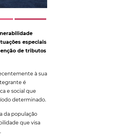
lnerabilidade
tuações especiais
enção de tributos
 recentemente à sua
ntegrante é
ca e social que
eríodo determinado.
da da população
lidade que visa
.