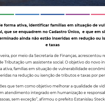
de forma ativa, identificar famílias em situação de vu
al, que se enquadrem no Cadastro Único, e que em si
terminado ainda não estão inseridas em redução ou is
e taxas
uveira, por meio da Secretaria de Finanças, acrescentou
de Tributação um assistente social. O objetivo do novo i
ma ativa, famílias em situação de vulnerabilidade econômi
seridas na redução ou isenção de tributos e taxas por p
ções que tem como objetivo melhorar a qualidade de vi
um atendimento integrado em humanização e responsabi
essoas, sem exceção”, afirmou o prefeito Estanislau Steck