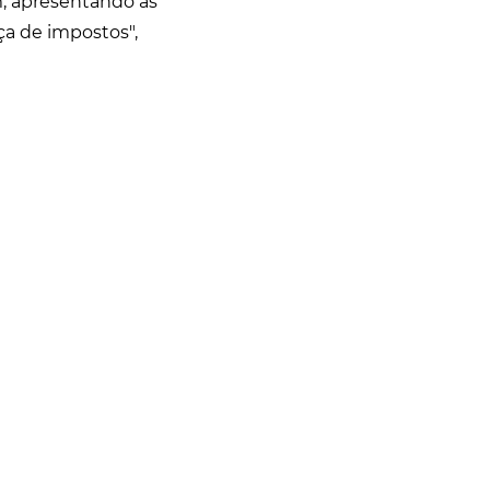
m, apresentando as
ça de impostos",