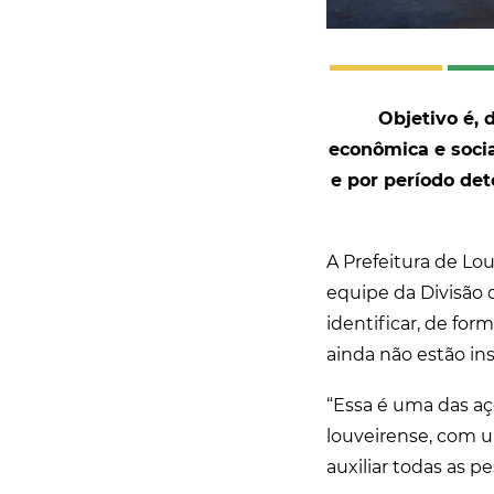
Objetivo é, 
econômica e soci
e por período de
A Prefeitura de Lo
equipe da Divisão 
identificar, de for
ainda não estão in
“Essa é uma das a
louveirense, com 
auxiliar todas as p