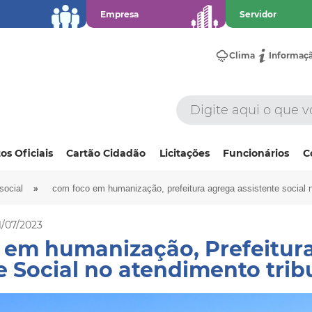
Empresa
Servidor
Clima
Informaç
os Oficiais
Cartão Cidadão
Licitações
Funcionários
C
»
social
com foco em humanização, prefeitura agrega assistente social n
1/07/2023
 em humanização, Prefeitur
e Social no atendimento trib