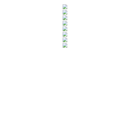
Rua Catharina Calssavara Caldana, n° 451
Bairro Leitão - CEP: 13293-272 - Louveira/SP
faleconosco@louveira.sp.gov.br
(19) 3878-9700
Mapa do Site