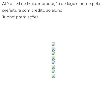
Até dia 31 de Maio: reprodução de logo e nome pela
prefeitura com crédito ao aluno
Junho: premiações
Rua Catharina Calssavara Caldana, n° 451
Bairro Leitão - CEP: 13293-272 - Louveira/SP
faleconosco@louveira.sp.gov.br
(19) 3878-9700