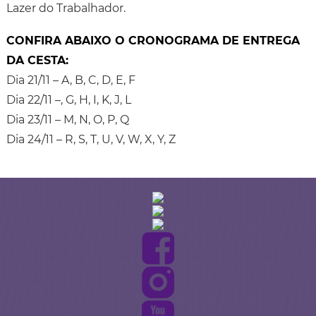
Lazer do Trabalhador.
CONFIRA ABAIXO O CRONOGRAMA DE ENTREGA
DA CESTA:
Dia 21/11 – A, B, C, D, E, F
Dia 22/11 –, G, H, I, K, J, L
Dia 23/11 – M, N, O, P, Q
Dia 24/11 – R, S, T, U, V, W, X, Y, Z