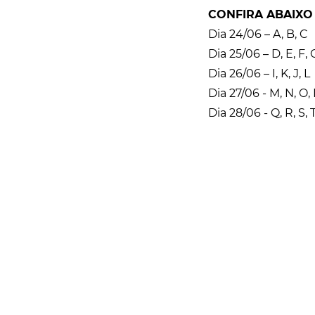
CONFIRA ABAIXO
Dia 24/06 – A, B, C
Dia 25/06 – D, E, F,
Dia 26/06 – I, K, J, L
Dia 27/06 - M, N, O, 
Dia 28/06 - Q, R, S, T
Rua Catharina Calssavara Caldana, n° 451
Bairro Leitão - CEP: 13293-272 - Louveira/SP