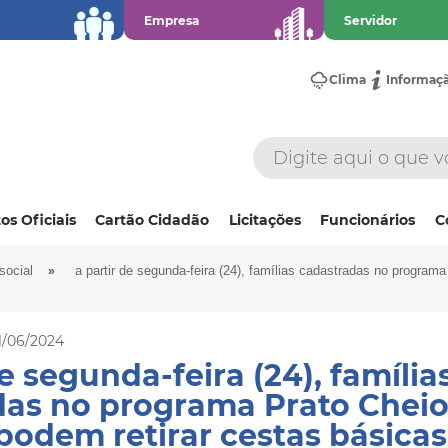
Empresa
Servidor
Clima
Informaç
os Oficiais
Cartão Cidadão
Licitações
Funcionários
C
»
social
a partir de segunda-feira (24), famílias cadastradas no programa
1/06/2024
e segunda-feira (24), família
das no programa Prato Cheio
podem retirar cestas básica