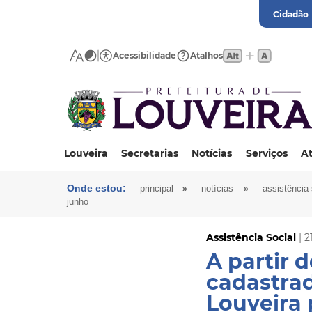
Cidadão
Acessibilidade
Atalhos
Louveira
Secretarias
Notícias
Serviços
At
Onde estou:
»
»
principal
notícias
assistência 
junho
Assistência Social
| 2
A partir d
cadastra
Louveira 