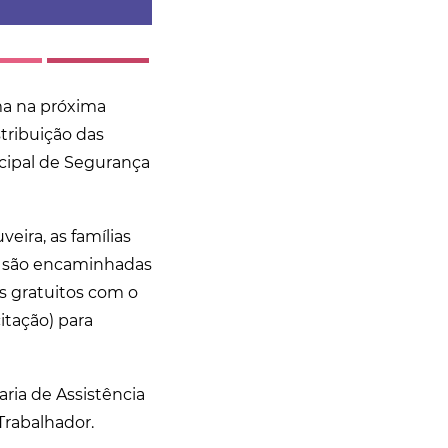
oma na próxima
stribuição das
icipal de Segurança
eira, as famílias
o, são encaminhadas
s gratuitos com o
tação) para
ria de Assistência
Trabalhador.