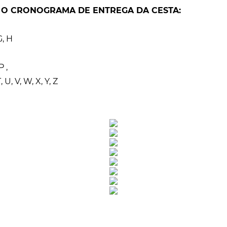
 O CRONOGRAMA DE ENTREGA DA CESTA:
 G, H
P ,
, U, V, W, X, Y, Z