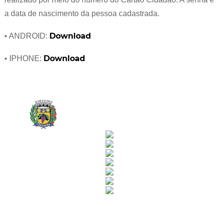
a data de nascimento da pessoa cadastrada.
Download
• ANDROID:
Download
• IPHONE:
Rua Catharina Calssavara Caldana, n° 451
Bairro Leitão - CEP: 13293-272 - Louveira/SP