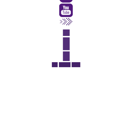
Rua Catharina Calssavara Caldana, n° 451
Bairro Leitão - CEP: 13293-272 - Louveira/SP
faleconosco@louveira.sp.gov.br
(19) 3878-9700
Mapa do Site