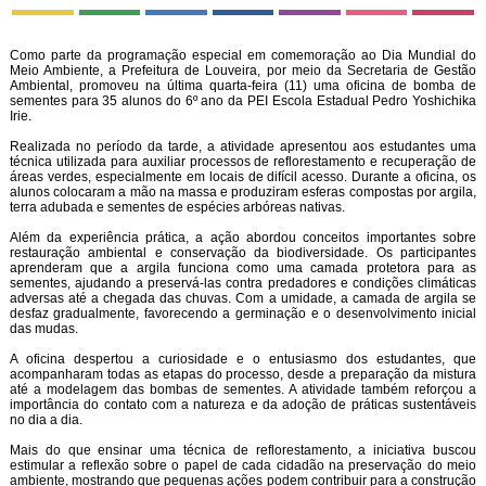
Como parte da programação especial em comemoração ao Dia Mundial do
Meio Ambiente, a Prefeitura de Louveira, por meio da Secretaria de Gestão
Ambiental, promoveu na última quarta-feira (11) uma oficina de bomba de
sementes para 35 alunos do 6º ano da PEI Escola Estadual Pedro Yoshichika
Irie.
Realizada no período da tarde, a atividade apresentou aos estudantes uma
técnica utilizada para auxiliar processos de reflorestamento e recuperação de
áreas verdes, especialmente em locais de difícil acesso. Durante a oficina, os
alunos colocaram a mão na massa e produziram esferas compostas por argila,
terra adubada e sementes de espécies arbóreas nativas.
Além da experiência prática, a ação abordou conceitos importantes sobre
restauração ambiental e conservação da biodiversidade. Os participantes
aprenderam que a argila funciona como uma camada protetora para as
sementes, ajudando a preservá-las contra predadores e condições climáticas
adversas até a chegada das chuvas. Com a umidade, a camada de argila se
desfaz gradualmente, favorecendo a germinação e o desenvolvimento inicial
das mudas.
A oficina despertou a curiosidade e o entusiasmo dos estudantes, que
acompanharam todas as etapas do processo, desde a preparação da mistura
até a modelagem das bombas de sementes. A atividade também reforçou a
importância do contato com a natureza e da adoção de práticas sustentáveis
no dia a dia.
Mais do que ensinar uma técnica de reflorestamento, a iniciativa buscou
estimular a reflexão sobre o papel de cada cidadão na preservação do meio
ambiente, mostrando que pequenas ações podem contribuir para a construção