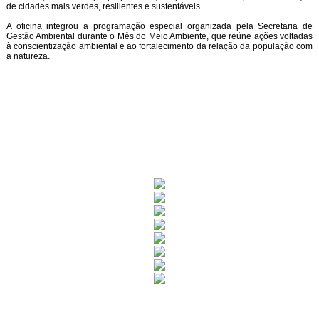
de cidades mais verdes, resilientes e sustentáveis.
A oficina integrou a programação especial organizada pela Secretaria de
Gestão Ambiental durante o Mês do Meio Ambiente, que reúne ações voltadas
à conscientização ambiental e ao fortalecimento da relação da população com
a natureza.
Rua Catharina Calssavara Caldana, n° 451
Bairro Leitão - CEP: 13293-272 - Louveira/SP