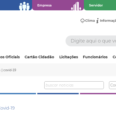
Empresa
Servidor
Clima
Informaç
os Oficiais
Cartão Cidadão
Licitações
Funcionários
C
 | covid-19
Covid-19