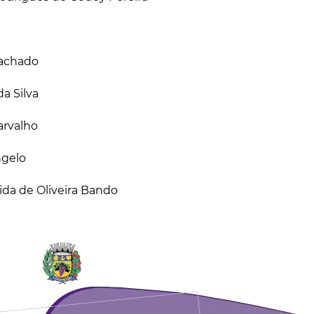
Machado
a Silva
arvalho
ngelo
ida de Oliveira Bando