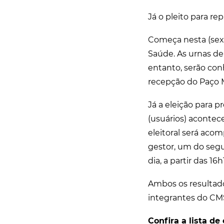
Já o pleito para r
Começa nesta (sexta
Saúde. As urnas de
entanto, serão conh
recepção do Paço M
Já a eleição para p
(usuários) acontece
eleitoral será ac
gestor, um do segu
dia, a partir das 
Ambos os resultado
integrantes do CMS
Confira a lista de