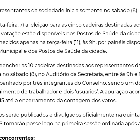
epresentantes da sociedade inicia somente no sábado (8)
-feira, 7) a eleição para as cinco cadeiras destinadas a
 votação estão disponíveis nos Postos de Saúde da cidad
ecidos apenas na terça-feira (11), às 9h, por painéis disp
unicipal e dos Postos de Saúde da cidade.
reencher as 10 cadeiras destinadas aos representantes da
 no sábado (8), no Auditório da Secretaria, entre às 9h e
ompanhado por três integrantes do Conselho, sendo um 
imento de trabalhador e dois ‘usuários’. A apuração a
16h15 até o encerramento da contagem dos votos.
s serão publicados e divulgados oficialmente na quinta-f
 tomarão posse logo na primeira sessão ordinária após a
 concorrentes: