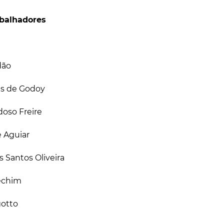
balhadores
dão
es de Godoy
oso Freire
 Aguiar
 Santos Oliveira
Sechim
gotto