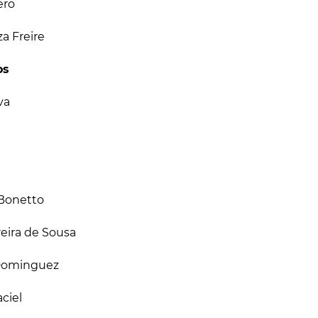
ero
za Freire
os
va
s Bonetto
eira de Sousa
 Dominguez
aciel