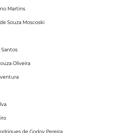
ino Martins
 de Souza Moscoski
o
a Santos
ouza Oliveira
aventura
lva
iro
odrigues de Godoy Pereira