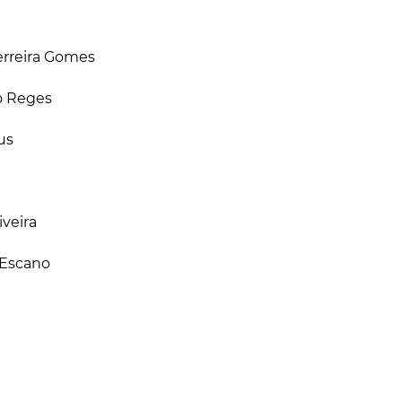
erreira Gomes
o Reges
us
iveira
 Escano