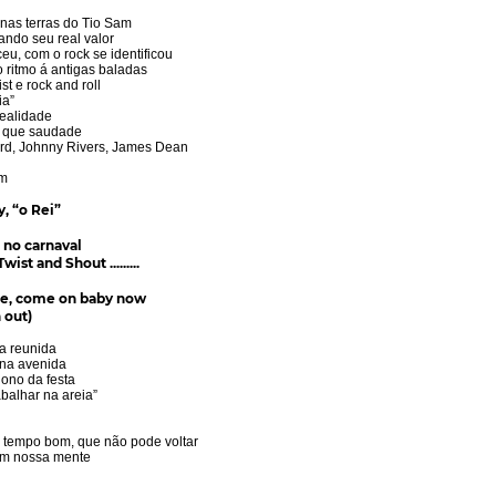
 nas terras do Tio Sam
ndo seu real valor
eu, com o rock se identificou
o ritmo á antigas baladas
st e rock and roll
ia”
realidade
h que saudade
hard, Johnny Rivers, James Dean
im
, “o Rei”
 no carnaval
ist and Shout .........
e, come
on baby now
 out)
a reunida
 na avenida
dono da festa
abalhar na areia”
 tempo bom, que não pode voltar
em nossa mente