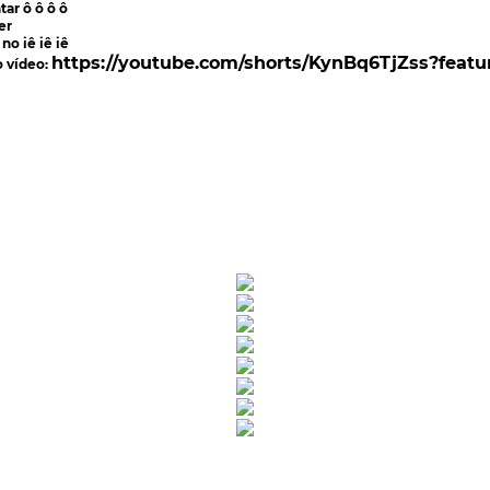
tar ô ô ô ô
er
o iê iê iê
https://youtube.com/shorts/KynBq6TjZss?feat
o vídeo: