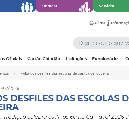
Empresa
Servidor
Clima
Informaç
os Oficiais
Cartão Cidadão
Licitações
Funcionários
C
»
ventos
volta dos desfiles das escolas de samba de louveira
10/02/2026
OS DESFILES DAS ESCOLAS 
EIRA
 Tradição celebra os Anos 60 no Carnaval 2026 d