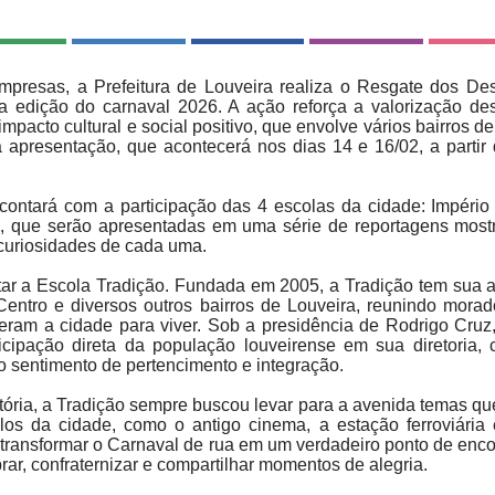
mpresas, a Prefeitura de Louveira realiza o Resgate dos Des
 edição do carnaval 2026. A ação reforça a valorização dest
impacto cultural e social positivo, que envolve vários bairros d
a apresentação, que acontecerá nos dias 14 e 16/02, a partir
 contará com a participação das 4 escolas da cidade: Império
ti, que serão apresentadas em uma série de reportagens mos
 curiosidades de cada uma.
ar a Escola Tradição. Fundada em 2005, a Tradição tem sua 
Centro e diversos outros bairros de Louveira, reunindo mora
ram a cidade para viver. Sob a presidência de Rodrigo Cruz
ticipação direta da população louveirense em sua diretoria,
 o sentimento de pertencimento e integração.
tória, a Tradição sempre buscou levar para a avenida temas que
os da cidade, como o antigo cinema, a estação ferroviária
 transformar o Carnaval de rua em um verdadeiro ponto de enc
ar, confraternizar e compartilhar momentos de alegria.