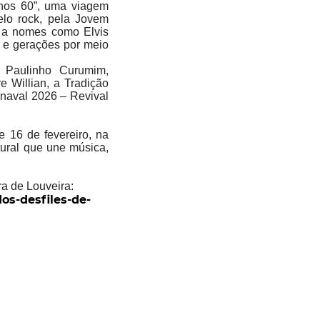
nos 60”, uma viagem
lo rock, pela Jovem
a a nomes como Elvis
s e gerações por meio
 Paulinho Curumim,
 Willian, a Tradição
rnaval 2026 – Revival
e 16 de fevereiro, na
tural que une música,
ra de Louveira:
os-desfiles-de-