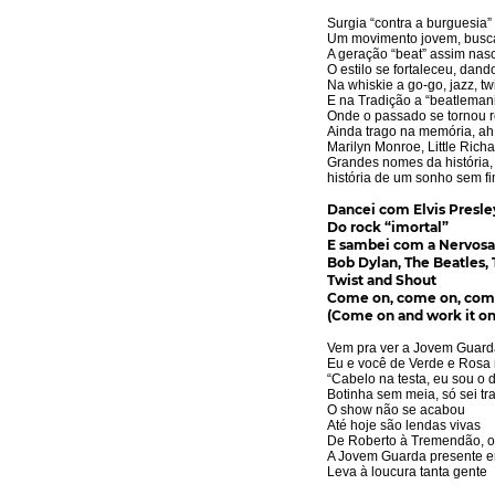
Surgia “contra a burguesia”
Um movimento jovem, busca
A geração “beat” assim nasc
O estilo se fortaleceu, dand
Na whiskie a go-go, jazz, twi
E na Tradição a “beatleman
Onde o passado se tornou 
Ainda trago na memória, a
Marilyn Monroe, Little Ric
Grandes nomes da história,
história de um sonho sem f
Dancei com Elvis Presley
Do rock “imortal”
E sambei com a Nervosa
Bob Dylan, The Beatles, Tw
Twist and Shout
Come on, come on, com
(Come on and work it on
Vem pra ver a Jovem Guard
Eu e você de Verde e Rosa
“Cabelo na testa, eu sou o 
Botinha sem meia, só sei tr
O show não se acabou
Até hoje são lendas vivas
De Roberto à Tremendão, o
A Jovem Guarda presente 
Leva à loucura tanta gente