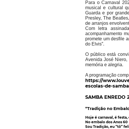
Para o Carnaval 202
musical e cultural 
Guarda e por grande
Presley, The Beatles
de arranjos envolven
Com letra assinad
acompanhamento musi
promete um desfile a
do Elvis”.
O público está convi
Avenida José Niero, 
memória e alegria.
A programação complet
https://www.louve
escolas-de-samba
SAMBA ENREDO 2
“Tradição no Embalo
Hoje é carnaval, é festa,
No embalo dos Anos 60
Sou Tradição, eu “tô” fel