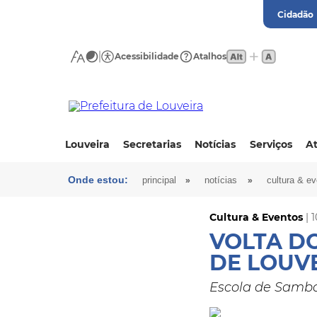
Cidadão
Acessibilidade
Atalhos
Louveira
Secretarias
Notícias
Serviços
At
Onde estou:
»
»
principal
notícias
cultura & e
Cultura & Eventos
| 
VOLTA D
DE LOUV
Escola de Samba