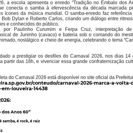
6, a escola apresenta o enredo “Tradição no Embalo dos A
que conecta o samba à efervescência da década marcada pe
s ícones da música mundial. O samba-enredo faz referênci
, Bob Dylan e Roberto Carlos, criando um diálogo entre ritmo
tes e conhecidos do público.
a por Paulinho Curumim e Ferpa Cruz, interpretação de
cal de Juninho (cavaco) e bateria sob o comando do mestre
nimado, nostálgico e cheio de energia, celebrando o tema “Ca
dado a prestigiar os desfiles do Carnaval 2026, nos dias 14 
a partir das 18h, e vivenciar essa grande confraternização cul
a do Carnaval 2026 está disponível no site oficial da Prefeitu
ira.sp.gov.br/conteudo/carnaval-2026-marca-a-volta-d
-em-louveira-14438
026:
 dos Anos 60”
 é samba, é rock, é raiz
iz