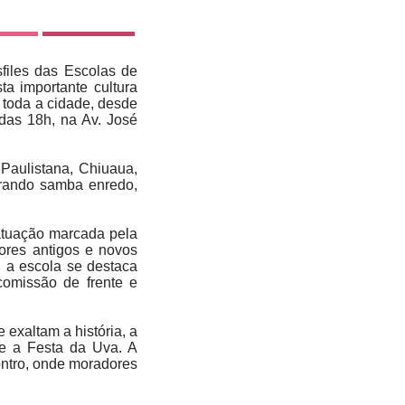
files das Escolas de
a importante cultura
e toda a cidade, desde
 das 18h, na Av. José
 Paulistana, Chiuaua,
trando samba enredo,
atuação marcada pela
dores antigos e novos
, a escola se destaca
 comissão de frente e
 exaltam a história, a
 e a Festa da Uva. A
ontro, onde moradores