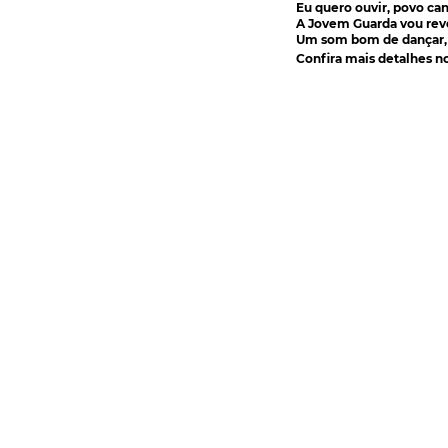
Eu quero ouvir, povo can
A Jovem Guarda vou rev
Um som bom de dançar, n
Confira mais detalhes n
Rua Catharina Calssavara Caldana, n° 451
Bairro Leitão - CEP: 13293-272 - Louveira/SP