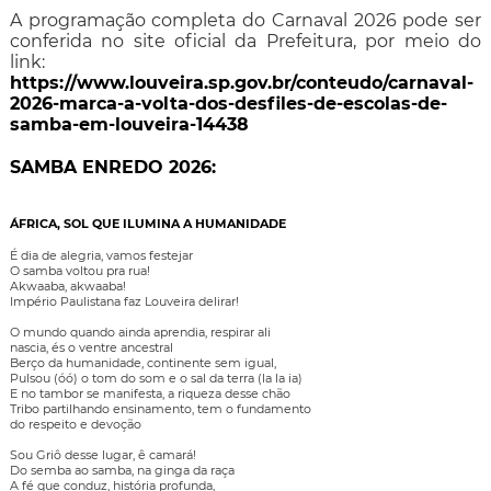
A programação completa do Carnaval 2026 pode ser
conferida no site oficial da Prefeitura, por meio do
link:
https://www.louveira.sp.gov.br/conteudo/carnaval-
2026-marca-a-volta-dos-desfiles-de-escolas-de-
samba-em-louveira-14438
SAMBA ENREDO 2026:
ÁFRICA, SOL QUE ILUMINA A HUMANIDADE
É dia de alegria, vamos festejar
O samba voltou pra rua!
Akwaaba, akwaaba!
Império Paulistana faz Louveira delirar!
O mundo quando ainda aprendia, respirar ali
nascia, és o ventre ancestral
Berço da humanidade, continente sem igual,
Pulsou (óó) o tom do som e o sal da terra (la la ia)
E no tambor se manifesta, a riqueza desse chão
Tribo partilhando ensinamento, tem o fundamento
do respeito e devoção
Sou Griô desse lugar, ê camará!
Do semba ao samba, na ginga da raça
A fé que conduz, história profunda,