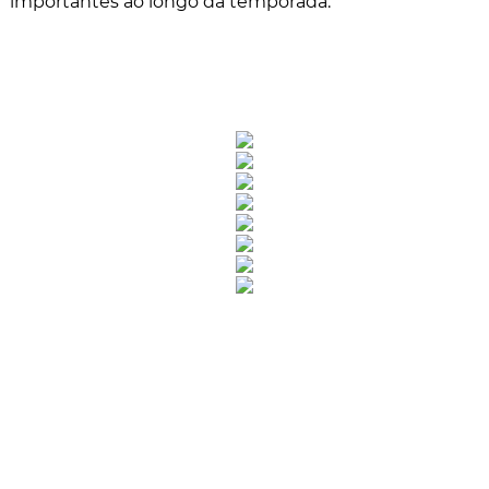
importantes ao longo da temporada.
Rua Catharina Calssavara Caldana, n° 451
Bairro Leitão - CEP: 13293-272 - Louveira/SP
faleconosco@louveira.sp.gov.br
(19) 3878-9700