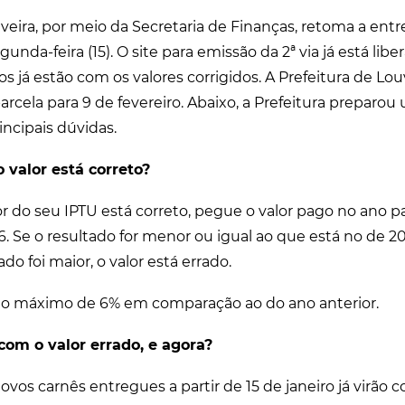
uveira, por meio da Secretaria de Finanças, retoma a ent
nda-feira (15). O site para emissão da 2ª via já está libe
dos já estão com os valores corrigidos. A Prefeitura de Lo
arcela para 9 de fevereiro. Abaixo, a Prefeitura prepar
rincipais dúvidas.
 valor está correto?
or do seu IPTU está correto, pegue o valor pago no ano p
6. Se o resultado for menor ou igual ao que está no de 20
ado foi maior, o valor está errado.
 no máximo de 6% em comparação ao do ano anterior.
com o valor errado, e agora?
vos carnês entregues a partir de 15 de janeiro já virão c