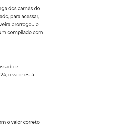
rega dos carnês do
rado, para acessar,
uveira prorrogou o
ou um compilado com
assado e
24, o valor está
om o valor correto