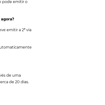
m pode emitir o
 agora?
e emitir a 2ª via
 automaticamente
avés de uma
erca de 20 dias.