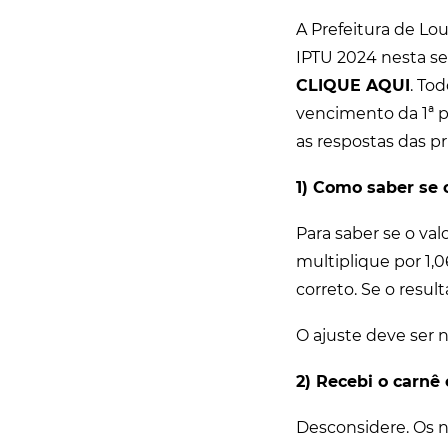
A Prefeitura de Lo
IPTU 2024 nesta segu
CLIQUE AQUI
. To
vencimento da 1ª p
as respostas das p
1) Como saber se o
Para saber se o val
multiplique por 1,0
correto. Se o result
O ajuste deve ser
2) Recebi o carnê 
Desconsidere. Os no