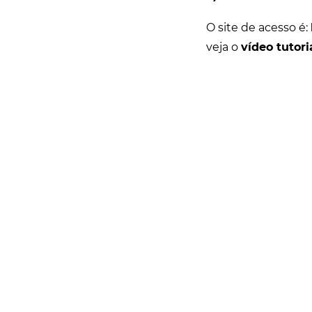
O site de acesso é:
veja o
vídeo tutori
Rua Catharina Calssavara Caldana, n° 451
Bairro Leitão - CEP: 13293-272 - Louveira/SP
faleconosco@louveira.sp.gov.br
(19) 3878-9700