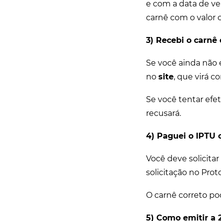
e com a data de ve
carnê com o valor 
3) Recebi o carnê
Se você ainda não 
no
site
, que virá c
Se você tentar ef
recusará.
4) Paguei o IPTU 
Você deve solicita
solicitação no Prot
O carnê correto po
5) Como emitir a 2