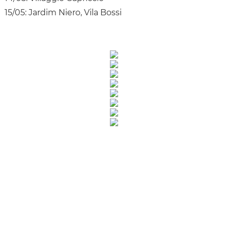
15/05: Jardim Niero, Vila Bossi
Rua Catharina Calssavara Caldana, n° 451
Bairro Leitão - CEP: 13293-272 - Louveira/SP
faleconosco@louveira.sp.gov.br
(19) 3878-9700