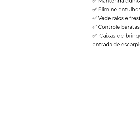
✅ Mantenha quinta
✅ Elimine entulhos
✅ Vede ralos e fres
✅ Controle baratas
✅ Caixas de brinq
entrada de escorpi
Rua Catharina Calssavara Caldana, n° 451
Bairro Leitão - CEP: 13293-272 - Louveira/SP
faleconosco@louveira.sp.gov.br