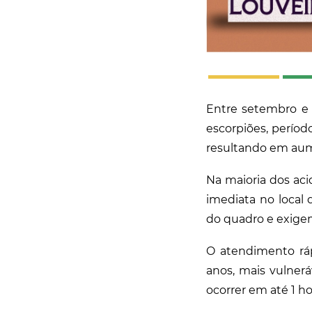
Entre setembro e 
escorpiões, períod
resultando em aum
Na maioria dos acid
imediata no local
do quadro e exige
O atendimento ráp
anos, mais vulner
ocorrer em até 1 h