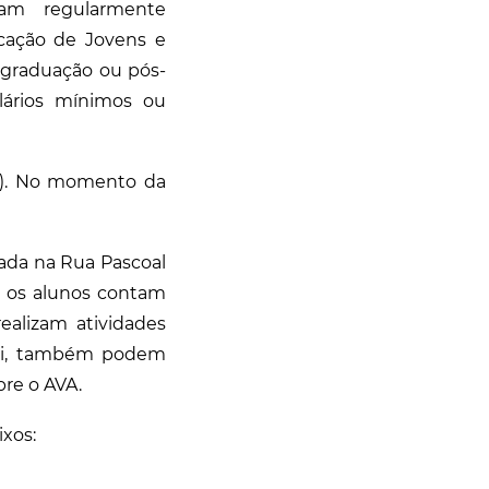
jam regularmente
cação de Jovens e
e graduação ou pós-
lários mínimos ou
br). No momento da
zada na Rua Pascoal
de os alunos contam
ealizam atividades
 Ali, também podem
bre o AVA.
ixos: