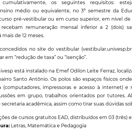
umulativamente, os seguintes requisitos: este
ensino médio ou equivalente, no 3º semestre da Edu
curso pré-vestibular ou em curso superior, em nível d
recebam remuneração mensal inferior a 2 (dois) sa
mais de 12 meses.
 concedidos no site do vestibular (vestibular.univesp.
icar em “redução de taxa” ou “isenção”.
ivesp está instalado na Emef Odilon Leite Ferraz, locali
bairro Santo Antônio. Os polos são espaços físicos on
a (computadores, impressoras e acesso à internet) e r
ussões em grupo, trabalhos orientados por tutores.
de secretaria acadêmica, assim como tirar suas dúvidas so
ões de cursos gratuitos EAD, distribuídos em 03 (três) e
ura:
Letras, Matemática e Pedagogia