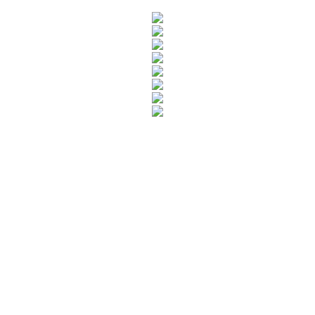
Rua Catharina Calssavara Caldana, n° 451
Bairro Leitão - CEP: 13293-272 - Louveira/SP
faleconosco@louveira.sp.gov.br
(19) 3878-9700
Mapa do Site