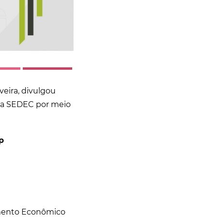
eira, divulgou
 da SEDEC por meio
p
imento Econômico