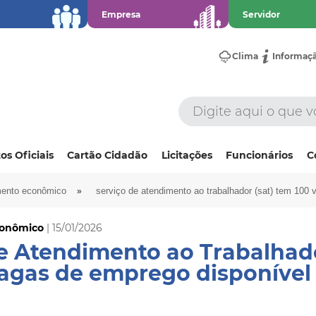
Empresa
Servidor
Clima
Informaç
os Oficiais
Cartão Cidadão
Licitações
Funcionários
C
»
mento econômico
serviço de atendimento ao trabalhador (sat) tem 100
conômico
| 15/01/2026
e Atendimento ao Trabalhad
vagas de emprego disponível