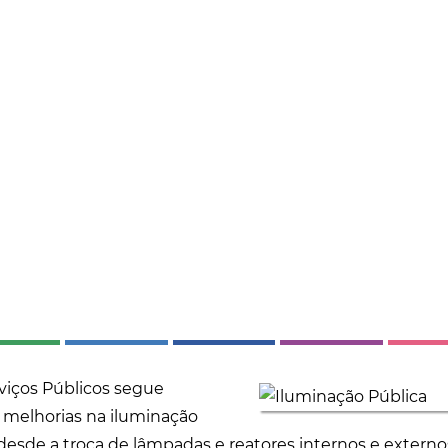
rviços Públicos segue
s melhorias na iluminação
 desde a troca de lâmpadas e reatores internos e extern