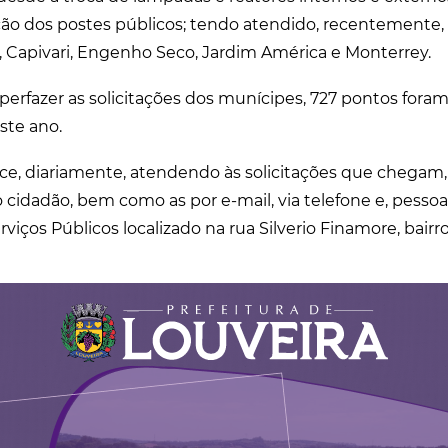
ção dos postes públicos; tendo atendido, recentemente, o
o, Capivari, Engenho Seco, Jardim América e Monterrey.
perfazer as solicitações dos munícipes, 727 pontos fora
este ano.
e, diariamente, atendendo às solicitações que chegam,
o cidadão, bem como as por e-mail, via telefone e, pesso
viços Públicos localizado na rua Silverio Finamore, bairro 