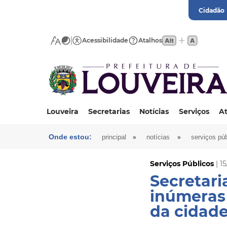
Cidadão
Acessibilidade
Atalhos
Louveira
Secretarias
Notícias
Serviços
At
Onde estou:
»
»
principal
notícias
serviços púb
Serviços Públicos
| 1
Secretari
inúmeras 
da cidad