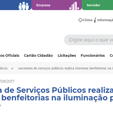
Empresa
Servidor
Clima
Informaç
os Oficiais
Cartão Cidadão
Licitações
Funcionários
C
»
licos
secretaria de serviços públicos realiza inúmeras benfeitorias na
5/09/2017
a de Serviços Públicos realiz
benfeitorias na iluminação 
e