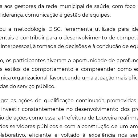
da aos gestores da rede municipal de saúde, com foc
 liderança, comunicação e gestão de equipes.
ou a metodologia DISC, ferramenta utilizada para iden
ntais e contribuir para o desenvolvimento de competê
interpessoal, à tomada de decisões e à condução de equ
o, os participantes tiveram a oportunidade de aprofu
es estilos de comportamento e compreender como ess
mica organizacional, favorecendo uma atuação mais efici
as do serviço público.
egra as ações de qualificação continuada promovidas 
investir constantemente no desenvolvimento dos pro
io de ações como essa, a Prefeitura de Louveira reafir
 dos servidores públicos e com a construção de um am
aborativo, eficiente e voltado à excelência nos ser